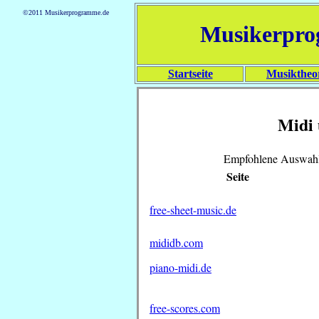
©2011 Musikerprogramme.de
Musikerpr
Startseite
Musiktheo
Midi 
Empfohlene Auswahl 
Seite
free-sheet-music.de
mididb.com
piano-midi.de
free-scores.com