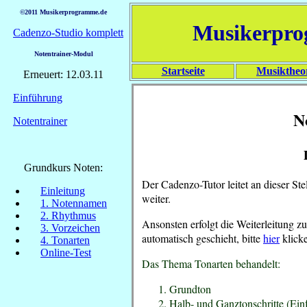
©2011 Musikerprogramme.de
Musikerpr
Cadenzo-Studio komplett
Notentrainer-Modul
Startseite
Musiktheo
Erneuert: 12.03.11
Einführung
N
Notentrainer
Grundkurs Noten:
Der Cadenzo-Tutor leitet an dieser S
Einleitung
weiter.
1. Notennamen
2. Rhythmus
Ansonsten erfolgt die Weiterleitung z
3. Vorzeichen
automatisch geschieht, bitte
hier
klick
4. Tonarten
Online-Test
Das Thema Tonarten behandelt:
Grundton
Halb- und Ganztonschritte (Einf