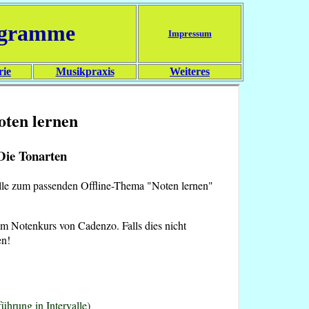
ogramme
Impressum
rie
Musikpraxis
Weiteres
oten lernen
Die Tonarten
telle zum passenden Offline-Thema "Noten lernen"
um Notenkurs von Cadenzo. Falls dies nicht
en!
ührung in Intervalle)