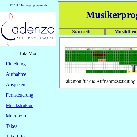
©2011 Musikerprogramme.de
Musikerpr
Startseite
Musiktheo
TakeMon
Einleitung
Aufnahme
Takemon für die Aufnahmesteuerung.
Abspielen
Fernsteuerung
Musikstruktur
Metronom
Takes
Take-Info