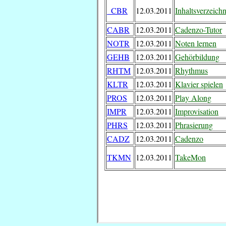
_CBR
12.03.2011
Inhaltsverzeichn
CABR
12.03.2011
Cadenzo-Tutor
NOTR
12.03.2011
Noten lernen
GEHB
12.03.2011
Gehörbildung
RHTM
12.03.2011
Rhythmus
KLTR
12.03.2011
Klavier spielen
PROS
12.03.2011
Play Along
IMPR
12.03.2011
Improvisation
PHRS
12.03.2011
Phrasierung
CADZ
12.03.2011
Cadenzo
TKMN
12.03.2011
TakeMon