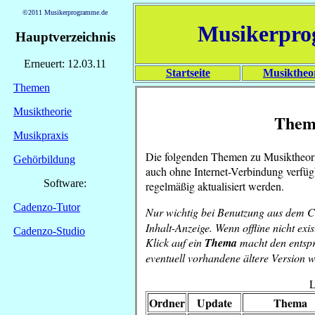
©2011 Musikerprogramme.de
Musikerpr
Hauptverzeichnis
Erneuert: 12.03.11
Startseite
Musiktheo
Themen
Musiktheorie
Theme
Musikpraxis
Die folgenden Themen zu Musiktheori
Gehörbildung
auch ohne Internet-Verbindung verfügb
Software:
regelmäßig aktualisiert werden.
Cadenzo-Tutor
Nur wichtig bei Benutzung aus dem C
Inhalt-Anzeige. Wenn offline nicht ex
Cadenzo-Studio
Klick auf ein
Thema
macht den entspr
eventuell vorhandene ältere Version w
L
Ordner
Update
Thema