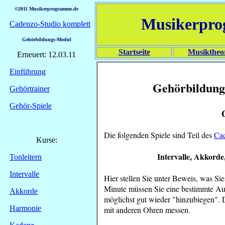
©2011 Musikerprogramme.de
Musikerpr
Cadenzo-Studio komplett
Gehörbildungs-Modul
Startseite
Musiktheo
Erneuert: 12.03.11
Einführung
Gehörbildung
Gehörtrainer
Gehör-Spiele
Die folgenden Spiele sind Teil des
Ca
Kurse:
Intervalle, Akkorde
Tonleitern
Intervalle
Hier stellen Sie unter Beweis, was Si
Minute müssen Sie eine bestimmte Auf
Akkorde
möglichst gut wieder "hinzubiegen". D
Harmonie
mit anderen Ohren messen.